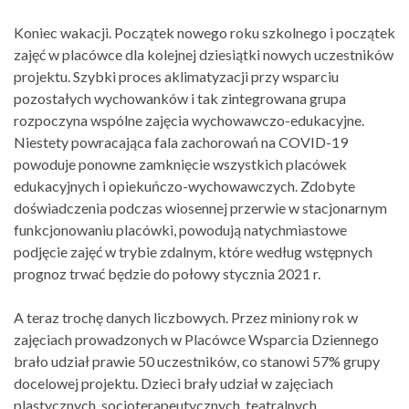
Koniec wakacji. Początek nowego roku szkolnego i początek
zajęć w placówce dla kolejnej dziesiątki nowych uczestników
projektu. Szybki proces aklimatyzacji przy wsparciu
pozostałych wychowanków i tak zintegrowana grupa
rozpoczyna wspólne zajęcia wychowawczo-edukacyjne.
Niestety powracająca fala zachorowań na COVID-19
powoduje ponowne zamknięcie wszystkich placówek
edukacyjnych i opiekuńczo-wychowawczych. Zdobyte
doświadczenia podczas wiosennej przerwie w stacjonarnym
funkcjonowaniu placówki, powodują natychmiastowe
podjęcie zajęć w trybie zdalnym, które według wstępnych
prognoz trwać będzie do połowy stycznia 2021 r.
A teraz trochę danych liczbowych. Przez miniony rok w
zajęciach prowadzonych w Placówce Wsparcia Dziennego
brało udział prawie 50 uczestników, co stanowi 57% grupy
docelowej projektu. Dzieci brały udział w zajęciach
plastycznych, socjoterapeutycznych, teatralnych,