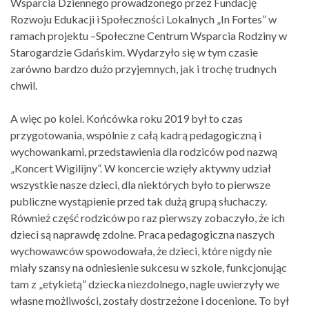
Wsparcia Dziennego prowadzonego przez Fundację
Rozwoju Edukacji i Społeczności Lokalnych „In Fortes” w
ramach projektu –Społeczne Centrum Wsparcia Rodziny w
Starogardzie Gdańskim. Wydarzyło się w tym czasie
zarówno bardzo dużo przyjemnych, jak i trochę trudnych
chwil.
A więc po kolei. Końcówka roku 2019 był to czas
przygotowania, wspólnie z całą kadrą pedagogiczną i
wychowankami, przedstawienia dla rodziców pod nazwą
„Koncert Wigilijny”. W koncercie wzięły aktywny udział
wszystkie nasze dzieci, dla niektórych było to pierwsze
publiczne wystąpienie przed tak dużą grupą słuchaczy.
Również część rodziców po raz pierwszy zobaczyło, że ich
dzieci są naprawdę zdolne. Praca pedagogiczna naszych
wychowawców spowodowała, że dzieci, które nigdy nie
miały szansy na odniesienie sukcesu w szkole, funkcjonując
tam z „etykietą” dziecka niezdolnego, nagle uwierzyły we
własne możliwości, zostały dostrzeżone i docenione. To był