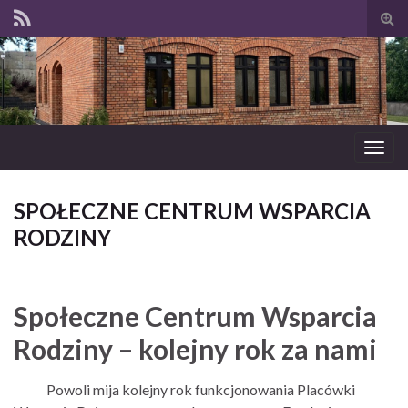
Tog
sear
for
Togg
navig
SPOŁECZNE CENTRUM WSPARCIA
RODZINY
Społeczne Centrum Wsparcia
Rodziny – kolejny rok za nami
Powoli mija kolejny rok funkcjonowania Placówki