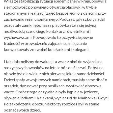
Wraz ze stabilizacją sytuacji epidemicznej w kraju, pojawiła
się możliwość ponownego otwarcia placówki w trybie
stacjonarnym i realizacji zajęć bezpośrednio z dziećmi, przy
zachowaniu reżimu sanitarnego. Podczas, gdy szkoły nadal
pozostały zamknięte, nasza placówka stała się jedyną
możliwością szerokiego kontaktu z rówieśnikami i
wychowawcami. Powodowało to oczywiście pewne
trudności w prowadzeniu zajęć, dzieci nieustanie
konwersowały ze swoimi koleżankami i kolegami.
I tak dobrnęliśmy do wakacji, a wraz z nimi do wyjazdu na
naszych wychowanków na letni obóz do Skrzyni. Pobyt na
obozie był dla wielu z nich pierwszą lekcją samodzielności.
Dzieci spały w wojskowych namiotach, musiały same dbać o
prządek, dyżurować przy posiłkach, wystawiać obozową
wartę. Oprócz tego oczywiście były kąpiele w jeziorze,
pływanie łódkami i kajakami, wycieczki do Malborka i Gdyni.
Po zakończeniu obozu, niektórzy rodzice i byli w stanie
poznać swoich dzieci.